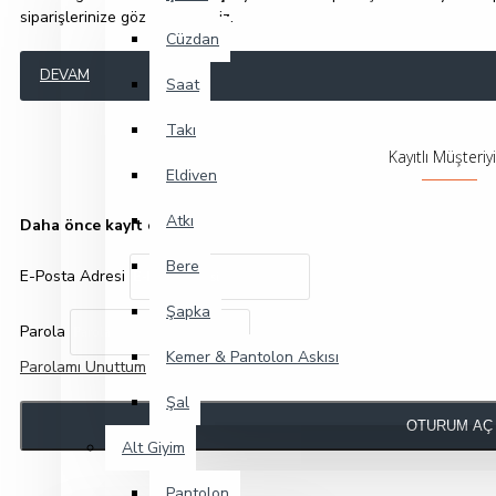
siparişlerinize göz atabilirsiniz.
Cüzdan
DEVAM
Saat
Takı
Kayıtlı Müşteri
Eldiven
Atkı
Daha önce kayıt oldum.
Bere
E-Posta Adresi
Şapka
Parola
Kemer & Pantolon Askısı
Parolamı Unuttum
Şal
OTURUM AÇ
Alt Giyim
Pantolon