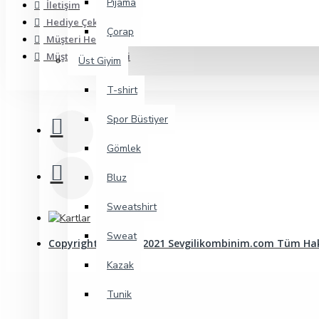
Pijama
İletişim
Hediye Çeki
Çorap
Müşteri Hesabı
Müşteri Siparişleri
Üst Giyim
T-shirt
Spor Büstiyer
Gömlek
Bluz
Sweatshirt
Sweat
Copyright© 2009 - 2021 Sevgilikombinim.com Tüm Hakl
Kazak
Tunik