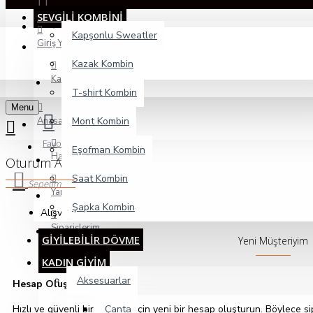
SEVGİLİ KOMBİNİ
Giriş Yap
Kapşonlu Sweatler
Giriş Yap
Kazak Kombin
Kayıt Ol
T-shirt Kombin
Menu
Anasayfa
Mont Kombin
Favorilerim
Eşofman Kombin
Hakkımızda
Oturum Aç
Saat Kombin
Sepetim
Yardım Talebi
Şapka Kombin
Alışveriş sepetiniz boş!
Siparişlerim
GİYİLEBİLİR DÖVME
Yeni Müşteriyim
KADIN GİYİM
Aksesuarlar
Hesap Oluştur
Hızlı ve güvenli bir alışveriş için yeni bir hesap oluşturun. Böylece 
Çanta