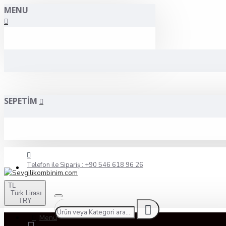
MENU
SEPETIM
Telefon ile Sipariş : +90 546 618 96 26
TL
Türk Lirası
TRY
Menü