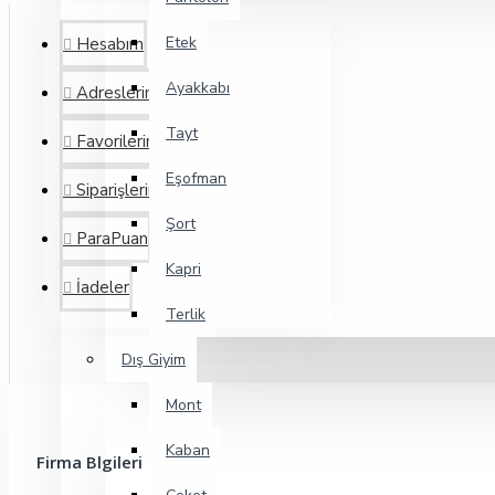
Etek
Hesabım
Ayakkabı
Adreslerim
Tayt
Favorilerim
Eşofman
Siparişlerim
Şort
ParaPuan
Kapri
İadeler
Terlik
Dış Giyim
Mont
Kaban
Firma Blgileri