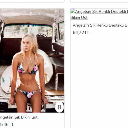
64,72TL
ngelsin Şık Bikini üst
5,46TL