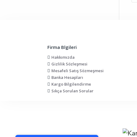
Firma Blgileri
Hakkımızda
Gizlilik Sözleşmesi
Mesafeli Satış Sözmeşmesi
Banka Hesapları
Kargo Bilgilendirme
Sıkça Sorulan Sorular
PCI-DSS Ödeme Güvenliği
7/24 Canlı Destek