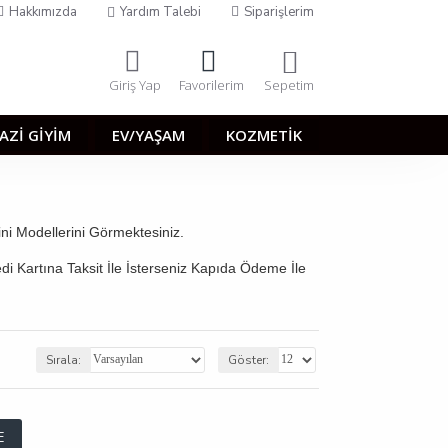
Hakkımızda
Yardım Talebi
Siparişlerim
Sepetim
Giriş Yap
Favorilerim
AZİ GİYİM
EV/YAŞAM
KOZMETİK
ini Modellerini Görmektesiniz.
edi Kartına Taksit İle İsterseniz Kapıda Ödeme İle
.
Sırala:
Göster:
E