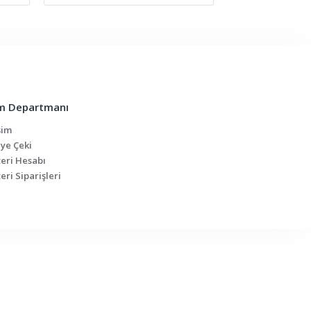
m Departmanı
şim
ye Çeki
eri Hesabı
eri Siparişleri