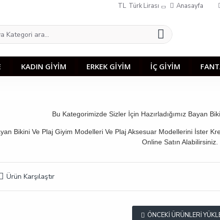
TL
Türk Lirası
Anasayfa
E
KADIN GİYİM
ERKEK GİYİM
İÇ GİYİM
FANT
Bu Kategorimizde Sizler İçin Hazırladığımız Bayan Bik
yan Bikini Ve Plaj Giyim Modelleri Ve Plaj Aksesuar Modellerini İster Kr
Online Satın Alabilirsiniz
Ürün Karşılaştır
ÖNCEKI ÜRÜNLERI YÜKL