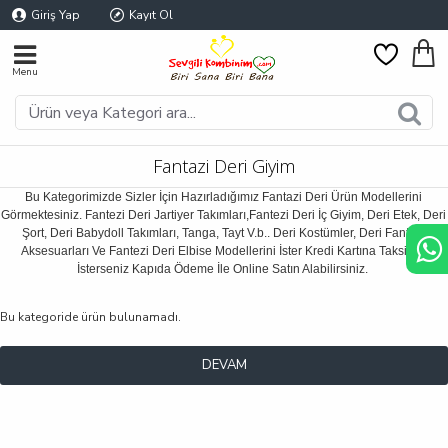
Giriş Yap
Kayıt Ol
Fantazi Deri Giyim
Bu Kategorimizde Sizler İçin Hazırladığımız Fantazi Deri Ürün Modellerini
Görmektesiniz. Fantezi Deri Jartiyer Takımları,Fantezi Deri İç Giyim, Deri Etek, Deri
Şort, Deri Babydoll Takımları, Tanga, Tayt V.b.. Deri Kostümler, Deri Fantezi
Aksesuarları Ve Fantezi Deri Elbise Modellerini İster Kredi Kartına Taksit İle
İsterseniz Kapıda Ödeme İle Online Satın Alabilirsiniz.
Bu kategoride ürün bulunamadı.
DEVAM