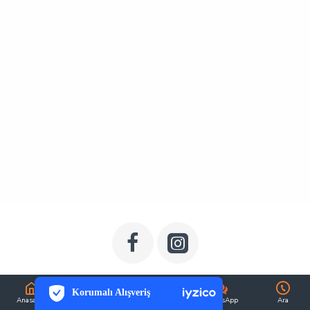
PCI-DSS Ödeme Güvenliği
7/24 Canlı Destek
Korumalı Alışveriş
iyzico Korumalı Alışveriş
Anasayfa
Hesabım
Sepetim
WhatsApp
Ara