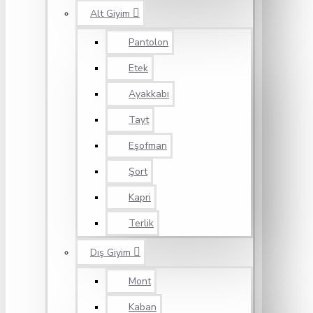
Alt Giyim
Pantolon
Etek
Ayakkabı
Tayt
Eşofman
Şort
Kapri
Terlik
Dış Giyim
Mont
Kaban