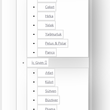
Ceket
Hırka
Yelek
Yağmurluk
Peluş & Polar
Panço
İç Giyim
Atlet
Külot
Sütyen
Büstiyer
Pijama