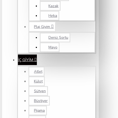
Kazak
Hırka
Plaj Giyim
Deniz Şortu
Mayo
İÇ GİYİM
Atlet
Külot
Sütyen
Büstiyer
Pijama