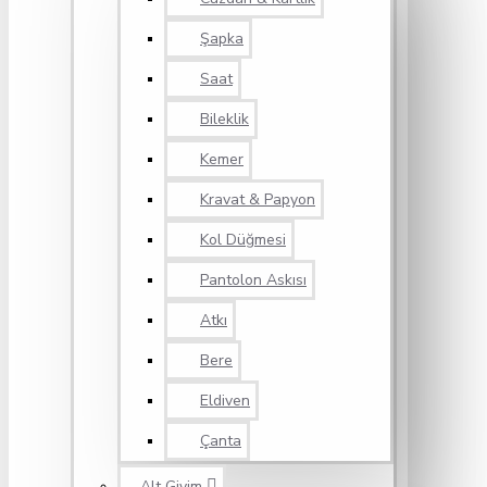
Şapka
Saat
Bileklik
Kemer
Kravat & Papyon
Kol Düğmesi
Pantolon Askısı
Atkı
Bere
Eldiven
Çanta
Alt Giyim