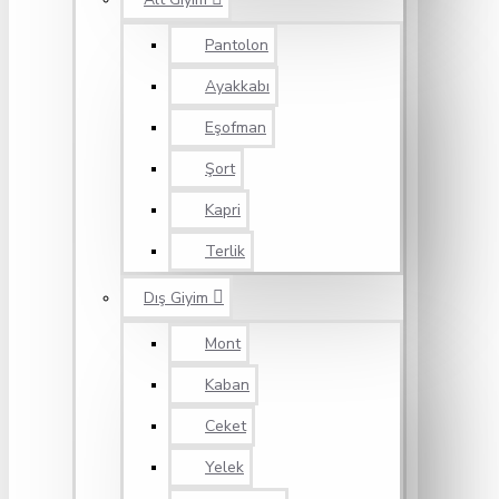
Pantolon
Ayakkabı
Eşofman
Şort
Kapri
Terlik
Dış Giyim
Mont
Kaban
Ceket
Yelek