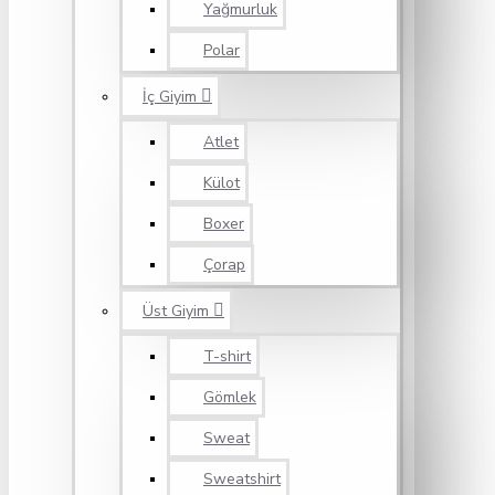
Yağmurluk
Polar
İç Giyim
Atlet
Külot
Boxer
Çorap
Üst Giyim
T-shirt
Gömlek
Sweat
Sweatshirt