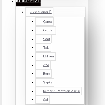
KADIN GİYİM
Aksesuarlar
Çanta
Cüzdan
Saat
Takı
Eldiven
Atkı
Bere
Şapka
Kemer & Pantolon Askısı
Şal