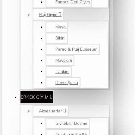
Fantazi Deri Giyim
Plaj Giyim
Mayo
Bikini
Pareo & Plaj Elbiseleri
Mayokini
Tankini
Deniz Şortu
ERKEK GİYİM
Aksesuarlar
Giyilebilir Dövme
Cüzdan & Kartlık