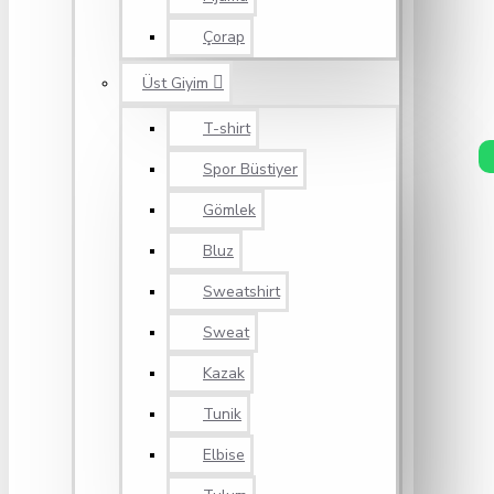
Çorap
Üst Giyim
T-shirt
Spor Büstiyer
Gömlek
Bluz
Sweatshirt
Sweat
Kazak
Tunik
Elbise