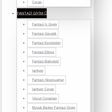
Çorap
FANTAZİ GİYİM
Fantazi İç Giyim
Fantazi Gecelik
Fantazi Kostümler
Fantazi Elbise
Fantazi Babydoll
Jartiyer
Fantazi Aksesuarlar
Jartiyer Çorap
Vücut Çorapları
Büyük Beden Fantazi Giyim