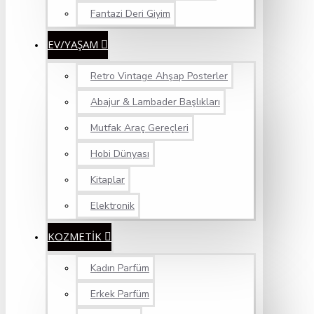
Fantazi Deri Giyim
EV/YAŞAM
Retro Vintage Ahşap Posterler
Abajur & Lambader Başlıkları
Mutfak Araç Gereçleri
Hobi Dünyası
Kitaplar
Elektronik
KOZMETİK
Kadın Parfüm
Erkek Parfüm