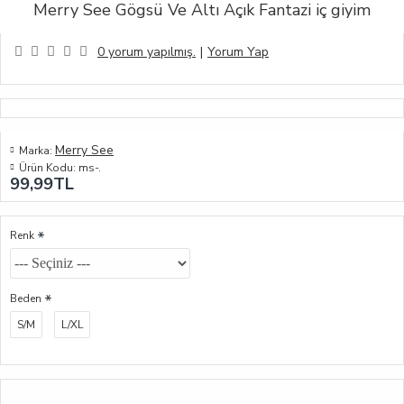
Merry See Gögsü Ve Altı Açık Fantazi iç giyim
0 yorum yapılmış.
|
Yorum Yap
Merry See
Marka:
Ürün Kodu:
ms-.
99,99TL
Renk
Beden
S/M
L/XL