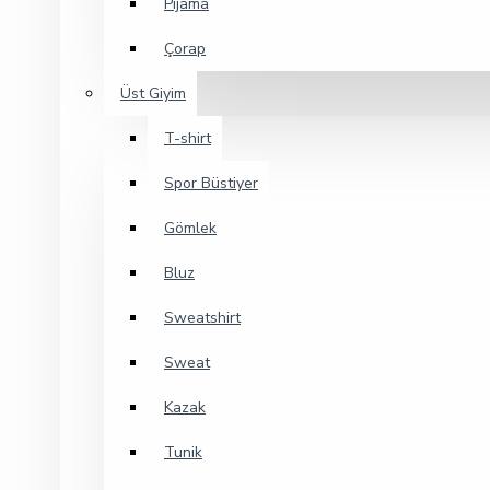
Pijama
Çorap
Üst Giyim
T-shirt
Spor Büstiyer
Gömlek
Bluz
Sweatshirt
Sweat
Kazak
Tunik