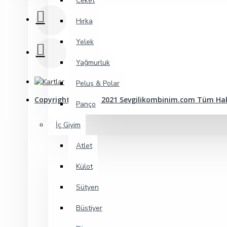
Ceket
Hırka
Yelek
Yağmurluk
Peluş & Polar
Copyright© 2009 - 2021 Sevgilikombinim.com Tüm Hakl
Panço
İç Giyim
Atlet
Külot
Sütyen
Büstiyer