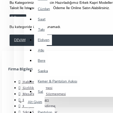
Bu Kategorimizde Sizler İçin Hazırladığımız Erkek Kapri Modelleri
Taksit İle İsterseniz Kapıda Ödeme İle Online Satın Alabilirsiniz.
Cüzdan
Saat
Bu kategoride ürün bulunamadı.
Takı
Eldiven
DEVAM
Atkı
Bere
Firma Blgileri
Şapka
Kemer & Pantolon Askısı
Hakkımızda
Gizlilik Sözleşmesi
Şal
Mesafeli Satış Sözmeşmesi
Banka Hesapları
Alt Giyim
Kargo Bilgilendirme
Sıkça Sorulan Sorular
Pantolon