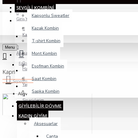
SEVGİLİ KOMBİNİ
Giriş Yap
Kapşonlu Sweatler
Giriş Yap
Kazak Kombin
Kayıt Ol
T-shirt Kombin
Menu
Anasayfa
Mont Kombin
Favorilerim
Eşofman Kombin
Hakkımızda
Kapri
Saat Kombin
Sepetim
Yardım Talebi
Şapka Kombin
Alışveriş sepetiniz boş!
Siparişlerim
GİYİLEBİLİR DÖVME
KADIN GİYİM
Aksesuarlar
Çanta