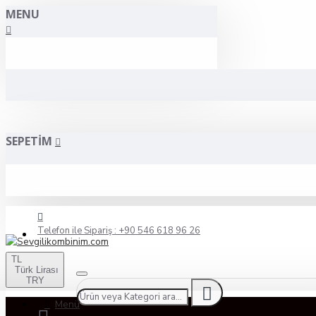
MENU
SEPETIM
Telefon ile Sipariş : +90 546 618 96 26
TL
Türk Lirası
TRY
Menü