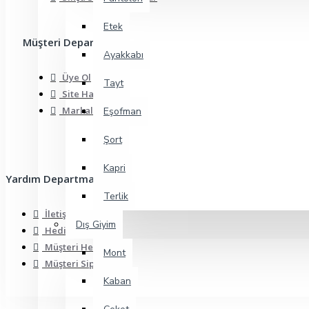
Etek
Müşteri Departmanı
Ayakkabı
Üye Ol
Tayt
Site Haritası
Markalar
Eşofman
Şort
Kapri
Yardım Departmanı
Terlik
İletişim
Dış Giyim
Hediye Çeki
Müşteri Hesabı
Mont
Müşteri Siparişleri
Kaban