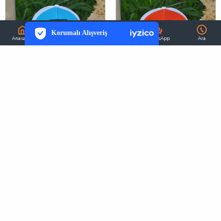
PCI-DSS Ödeme Güvenliği
7/24 Canlı Destek
Korumalı Alışveriş
iyzico Korumalı Alışveriş
Anasayfa
Hesabım
Sepetim
WhatsApp
Ara
Daha Fazla Bilgi
Kartal Figürlü Şapka Turkuaz Mavi
Kartal Figürlü Şapka Turuncu
64,90TL
64,90TL