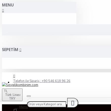
MENU
SEPETIM
Telefon ile Sipariş : +90 546 618 96 26
TL
Türk Lirası
TRY
Menü