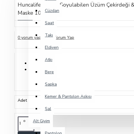
Huncalife Needs Soyulabilen Üzüm Çekirdeği &
Cüzdan
Maske 10ml
Saat
Takı
0 yorum yapılmış.
|
Yorum Yap
Eldiven
Atkı
Bere
Şapka
Kemer & Pantolon Askısı
Adet
Şal
Alt Giyim
Pantolon