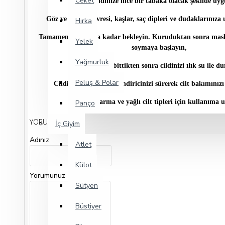
Ceket
Temiz cildinize ince bir tabaka olacak şekilde uy
Göz ve dudak çevresi, kaşlar, saç dipleri ve dudaklarınız
Hırka
Tamamen kuruyana kadar bekleyin. Kuruduktan sonra mask
Yelek
soymaya başlayın,
Yağmurluk
Soyma işlemi bittikten sonra cildinizi ılık su ile d
Peluş & Polar
Cildinize uygun nemlendiricinizi sürerek cilt bakımını
Normal, karma ve yağlı cilt tipleri için kullanıma 
Panço
YORUM YAP
İç Giyim
Adınız
Atlet
Külot
Yorumunuz
Sütyen
Büstiyer