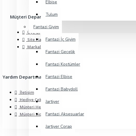
Elbise
Tulum
Müşteri Departmanı
Fantazi Giyim
Üye Ol
Fantazi İç Giyim
Site Haritası
Markalar
Fantazi Gecelik
Fantazi Kostümler
Yardım Departmanı
Fantazi Elbise
Fantazi Babydoll
İletişim
Hediye Çeki
Jartiyer
Müşteri Hesabı
Fantazi Aksesuarlar
Müşteri Siparişleri
Jartiyer Çorap