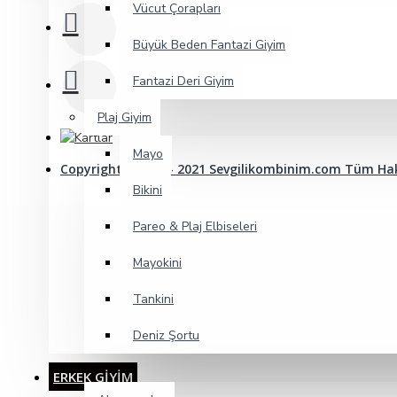
Vücut Çorapları
Büyük Beden Fantazi Giyim
Fantazi Deri Giyim
Plaj Giyim
Mayo
Copyright© 2009 - 2021 Sevgilikombinim.com Tüm Hakl
Bikini
Pareo & Plaj Elbiseleri
Mayokini
Tankini
Deniz Şortu
ERKEK GİYİM