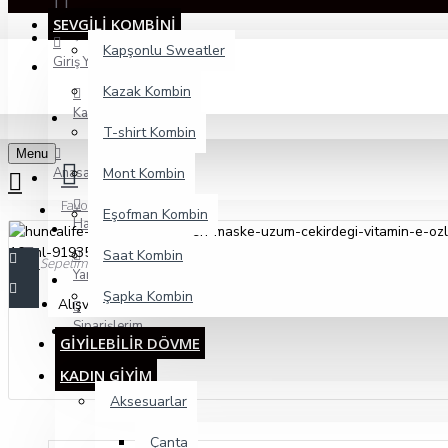
SEVGİLİ KOMBİNİ
Giriş Yap
Kapşonlu Sweatler
Giriş Yap
Kazak Kombin
Kayıt Ol
T-shirt Kombin
Menu
Anasayfa
Mont Kombin
Favorilerim
Eşofman Kombin
Hakkımızda
Saat Kombin
Sepetim
Yardım Talebi
Şapka Kombin
Alışveriş sepetiniz boş!
Siparişlerim
GİYİLEBİLİR DÖVME
KADIN GİYİM
Aksesuarlar
Çanta