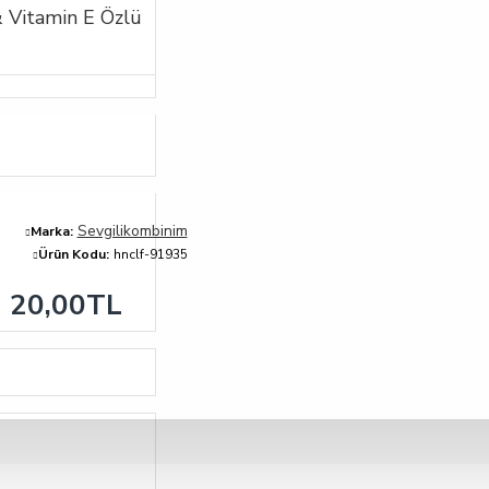
 Vitamin E Özlü
Sevgilikombinim
Marka:
Ürün Kodu:
hnclf-91935
20,00TL