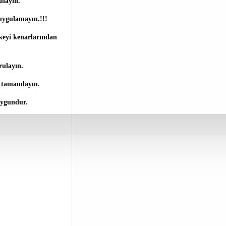
gulayın.
a uygulamayın.!!!
eyi kenarlarından
urulayın.
zı tamamlayın.
uygundur.