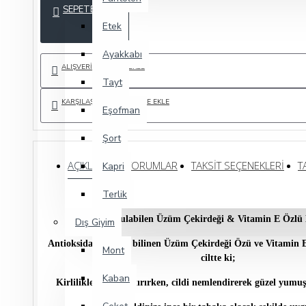
SEPETE EKLE
Etek
Ayakkabı
ALIŞVERIŞ LISTEME EKLE
Tayt
KARŞILAŞTIRMA LISTESINE EKLE
Eşofman
Şort
AÇIKLAMA
YORUMLAR
TAKSIT SEÇENEKLERI
T
Kapri
Terlik
Needs Soyulabilen Üzüm Çekirdeği & Vitamin E Özlü
Dış Giyim
Antioksidan olduğu bilinen Üzüm Çekirdeği Özü ve Vitamin E 
Mont
ciltte ki;
Kaban
Kirlilikleri uzaklaştırırken, cildi nemlendirerek güzel yumuş