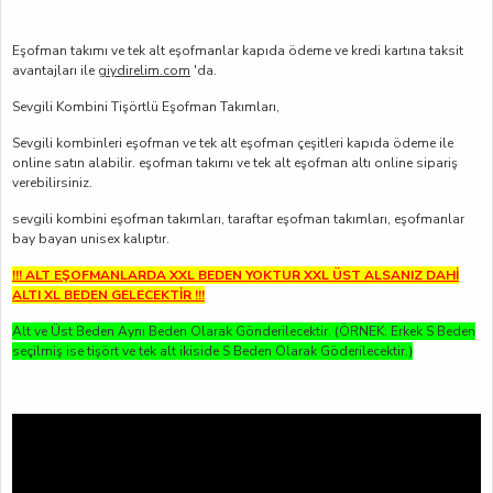
Eşofman takımı ve tek alt eşofmanlar kapıda ödeme ve kredi kartına taksit
avantajları ile
giydirelim.com
'da.
Sevgili Kombini Tişörtlü Eşofman Takımları,
Sevgili kombinleri eşofman ve tek alt eşofman çeşitleri kapıda ödeme ile
online satın alabilir. eşofman takımı ve tek alt eşofman altı online sipariş
verebilirsiniz.
sevgili kombini eşofman takımları, taraftar eşofman takımları, eşofmanlar
bay bayan unisex kalıptır.
!!! ALT EŞOFMANLARDA XXL BEDEN YOKTUR XXL ÜST ALSANIZ DAHİ
ALTI XL BEDEN GELECEKTİR !!!
Alt ve Üst Beden Aynı Beden Olarak Gönderilecektir. (ÖRNEK: Erkek S Beden
seçilmiş ise tişört ve tek alt ikiside S Beden Olarak Göderilecektir.)