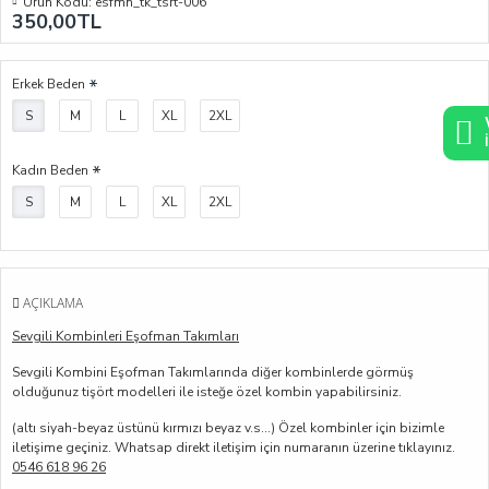
Ürün Kodu:
esfmn_tk_tsrt-006
350,00TL
Erkek Beden
S
M
L
XL
2XL
Kadın Beden
S
M
L
XL
2XL
AÇIKLAMA
Sevgili Kombinleri Eşofman Takımları
Sevgili Kombini Eşofman Takımlarında diğer kombinlerde görmüş
olduğunuz tişört modelleri ile isteğe özel kombin yapabilirsiniz.
(altı siyah-beyaz üstünü kırmızı beyaz v.s...) Özel kombinler için bizimle
iletişime geçiniz. Whatsap direkt iletişim için numaranın üzerine tıklayınız.
0546 618 96 26