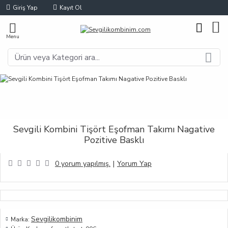
Giriş Yap
Kayıt Ol
Sevgili Kombini Tişört Eşofman Takımı Nagative
Pozitive Basklı
0 yorum yapılmış.
|
Yorum Yap
Sevgilikombinim
Marka: