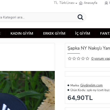
TL
Türk Lirası
Anasayfa
E
KADIN GİYİM
ERKEK GİYİM
İÇ GİYİM
FANT
Şapka NY Nakışlı Yan
0 yorum yap
Giydirelim.com
Marka:
Ürün Kodu:
spk-ny-lcvrt-byz
64,90TL