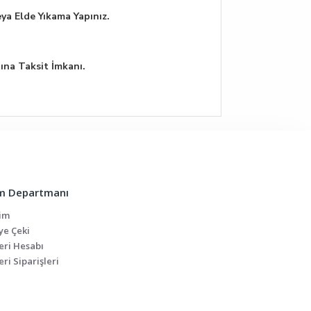
ya Elde Yıkama Yapınız.
tına Taksit İmkanı.
m Departmanı
şim
ye Çeki
eri Hesabı
ri Siparişleri