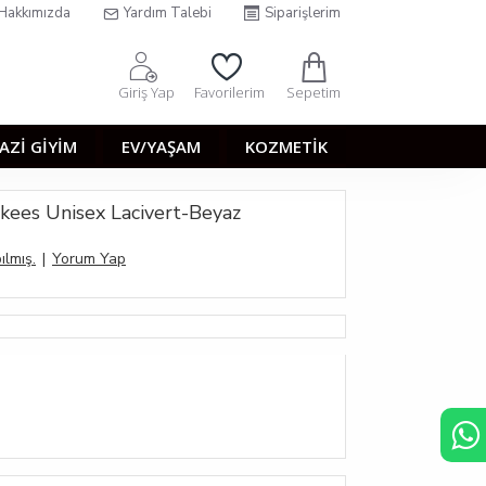
Hakkımızda
Yardım Talebi
Siparişlerim
Sepetim
Giriş Yap
Favorilerim
AZİ GİYİM
EV/YAŞAM
KOZMETİK
kees Unisex Lacivert-Beyaz
ılmış.
|
Yorum Yap