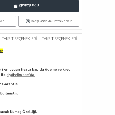
SEPETE EKLE
KLE
KARŞILAŞTIRMA LISTESINE EKLE
TAKSIT SEÇENEKLERI
TAKSIT SEÇENEKLERI
ar
i en uygun fiyata kapıda ödeme ve kredi
 ile
giydirelim.com'da.
 Garantisi,
Edilmiştir.
tacak Kumaş Özelliği.